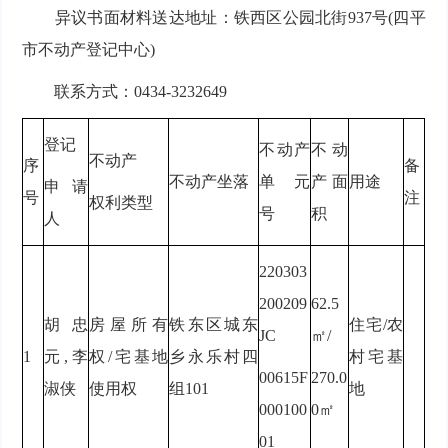
异议书面材料送达地址：铁西区公园北街937号(四平
市不动产登记中心)
联系方式：0434-3232649
登记
不动产
不动
不动产
序
备
不动产坐落
单元
产面
用途
申请
号
注
权利类型
号
积
人
220303
200209
62.5
胡忠
房屋所有
铁东区城东
住宅/农
JC
㎡/
1
元,李
权/宅基地
乡永乐村四
村宅基
00615F
270.0
淑侠
使用权
组101
地
000100
0㎡
01