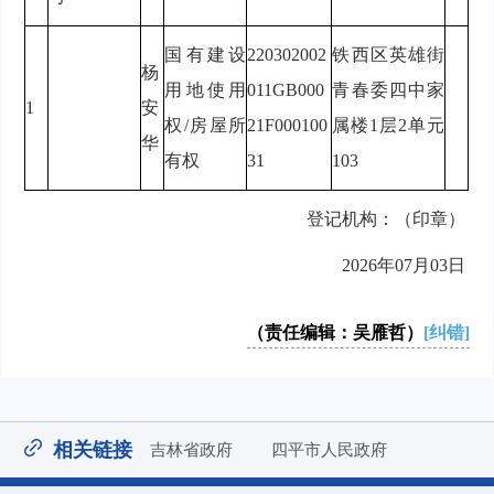
国有建设
220302002
铁西区英雄街
杨
用地使用
011GB000
青春委四中家
1
安
权/房屋所
21F000100
属楼1层2单元
华
有权
31
103
登记机构：（印章）
2026年07月03日
（责任编辑：吴雁哲）
[纠错]
相关链接
吉林省政府
四平市人民政府